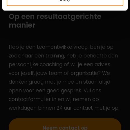
Coaching en begeleiding
Op een resultaatgerichte
manier
Heb je een teamontwikkelvraag, ben je op
zoek naar een training, heb je behoefte aan
persoonlijke coaching of wil je een advies
voor jezelf, jouw team of organisatie? We
denken graag met je mee en staan altijd
open voor een goed gesprek. Vul ons
contactformulier in en wij nemen op
werkdagen binnen 24 uur contact met je op.
Neem contact op