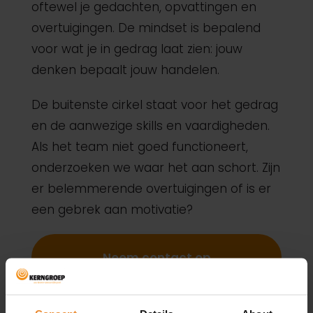
oftewel je gedachten, opvattingen en
overtuigingen. De mindset is bepalend
voor wat je in gedrag laat zien: jouw
denken bepaalt jouw handelen.
De buitenste cirkel staat voor het gedrag
en de aanwezige skills en vaardigheden.
Als het team niet goed functioneert,
onderzoeken we waar het aan schort. Zijn
er belemmerende overtuigingen of is er
een gebrek aan motivatie?
Neem contact op