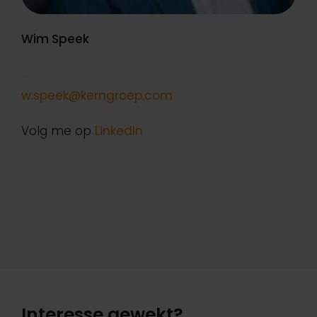
Wim Speek
–
w.speek@kerngroep.com
Volg me op
LinkedIn
Interesse gewekt?