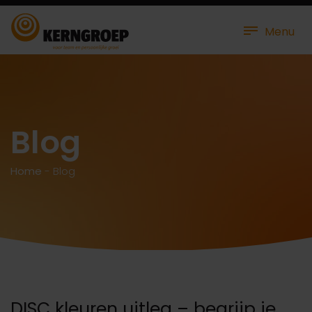
Menu
Blog
Home
-
Blog
DISC kleuren uitleg – begrijp je