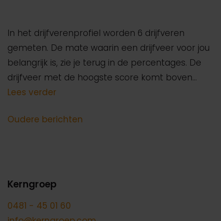
In het drijfverenprofiel worden 6 drijfveren
gemeten. De mate waarin een drijfveer voor jou
belangrijk is, zie je terug in de percentages. De
drijfveer met de hoogste score komt boven…
Lees verder
Berichtennavigatie
Oudere berichten
Kerngroep
0481 - 45 01 60
info@kerngroep.com