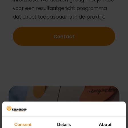
voor een resultaatgericht programma
dat direct toepasbaar is in de praktijk.
Contact
Consent
Details
About