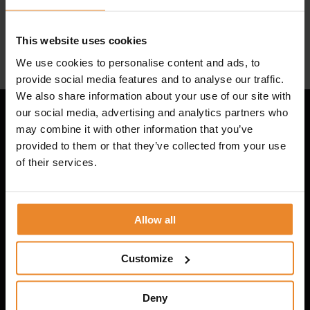
This website uses cookies
We use cookies to personalise content and ads, to
provide social media features and to analyse our traffic.
We also share information about your use of our site with
our social media, advertising and analytics partners who
may combine it with other information that you’ve
provided to them or that they’ve collected from your use
Coaching en begeleiding
of their services.
Op een resultaatgerichte
manier
Allow all
Heb je een teamontwikkelvraag, ben je op
Customize
zoek naar een training, heb je behoefte aan
persoonlijke coaching of wil je een advies
Deny