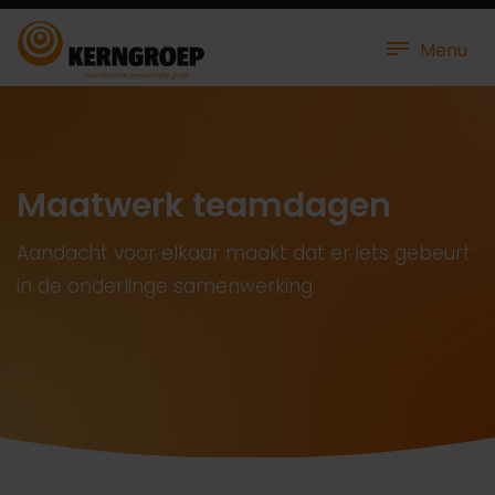
Menu
Maatwerk teamdagen
Aandacht voor elkaar maakt dat er iets gebeurt
in de onderlinge samenwerking.