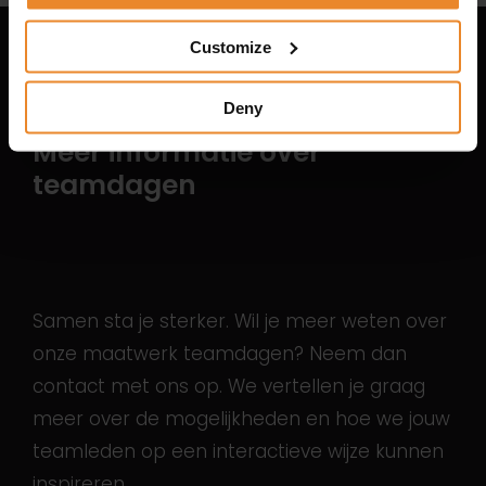
Customize
Meer weten?
Deny
Meer informatie over
teamdagen
Samen sta je sterker. Wil je meer weten over
onze maatwerk teamdagen? Neem dan
contact met ons op. We vertellen je graag
meer over de mogelijkheden en hoe we jouw
teamleden op een interactieve wijze kunnen
inspireren.