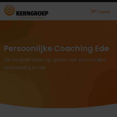
Menu
Persoonlijke Coaching Ede
De mogelijkheden op gebied van persoonlijke
ontwikkeling in Ede