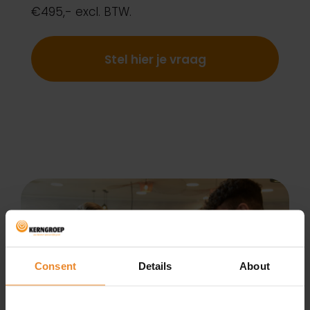
€495,- excl. BTW.
Stel hier je vraag
Consent
Details
About