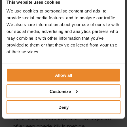
This website uses cookies
We use cookies to personalise content and ads, to
provide social media features and to analyse our traffic.
We also share information about your use of our site with
our social media, advertising and analytics partners who
may combine it with other information that you’ve
Vertrekpunt en doelstelling
provided to them or that they’ve collected from your use
Persoonlijk coachtraject bij
of their services.
Kerngroep
Tijdens een persoonlijk intakegesprek
Allow all
bespreken we jouw coachingsbehoefte,
Customize
analyseren deze en scherpen deze aan.
Samen met jou stemmen we het
Deny
vertrekpunt en de doelstellingen af.
Tevens dient deze intake om te bepalen
of er een goede klik is met de