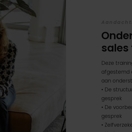
Aandacht
Onder
sales 
Deze train
afgestemd o
aan onders
• De struct
gesprek
• De voorbe
gesprek
• Zelfverze