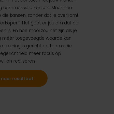
al. In het contact met jouw klanten
eg commerciële kansen. Maar hoe
p die kansen, zonder dat je overkomt
verkoper’? Het gaat er jou om dat de
en is. En hoe mooi zou het zijn als je
og méér toegevoegde waarde kan
 training is gericht op teams die
icegerichtheid meer focus op
illen realiseren.
l meer resultaat