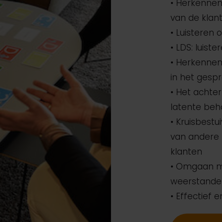
• Herkennen
van de klan
• Luisteren 
• LDS: luis
• Herkennen
in het gesp
• Het achte
latente beh
• Kruisbest
van andere 
klanten
• Omgaan m
weerstanden
• Effectief