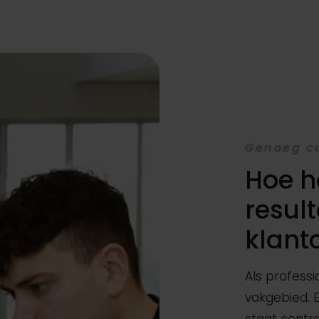
Genoeg c
Hoe h
result
klant
Als professi
vakgebied. E