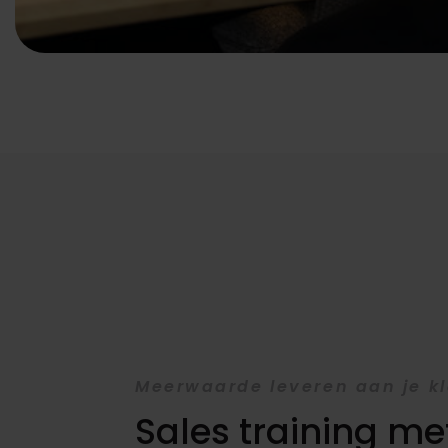
Meerwaarde leveren aan je k
Sales training me