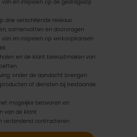
 van en inspelen op de gedragsstijl
t
op drie verschillende niveaus
teren, samenvatten en doorvragen
 van en inspelen op verkoopkansen
rek
rhalen en de klant bewustmaken van
oeften
uiving: onder de aandacht brengen
producten of diensten bij bestaande
et mogelijke bezwaren en
 van de klant
 en verbindend contracteren