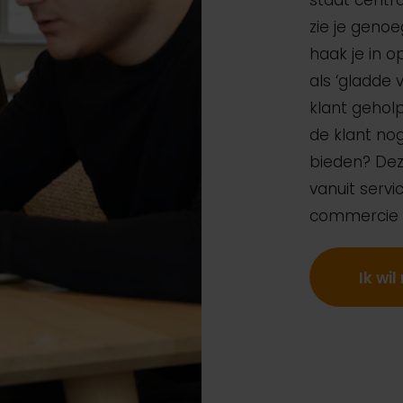
staat centra
zie je geno
haak je in o
als ‘gladde 
klant geholp
de klant n
bieden? Deze
vanuit serv
commercie w
Ik wi