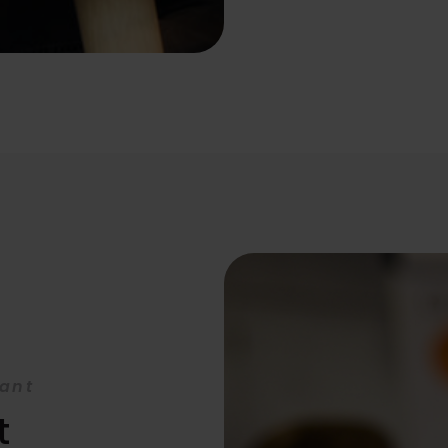
lant
t