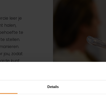
cie leer je
nt halen,
tbehoefte te
e stellen.
 manieren.
r jou, zodat
aarde kunt
 de deal leer
at je in
in de
Details