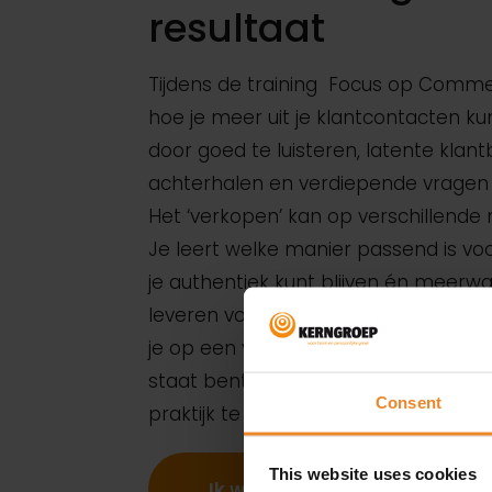
resultaat
Tijdens de training Focus op Commer
hoe je meer uit je klantcontacten ku
door goed te luisteren, latente klan
achterhalen en verdiepende vragen t
Het ‘verkopen’ kan op verschillende
Je leert welke manier passend is voo
je authentiek kunt blijven én meerw
leveren voor je klant. Het sluiten van
je op een verbindende wijze doen, zod
staat bent om commerciële kansen 
Consent
praktijk te verzilveren.
This website uses cookies
Ik wil een sales training