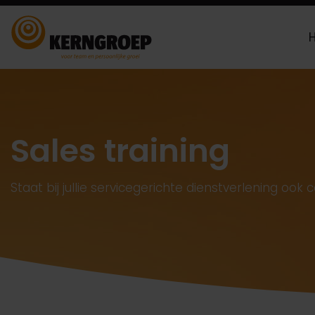
Sales training
Staat bij jullie servicegerichte dienstverlening ook 