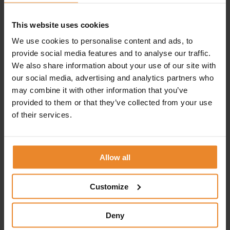
verzekeraars, incassobureaus,
accountants, financiële instellingen)
This website uses cookies
Woningcorporaties, Makelaardij
We use cookies to personalise content and ads, to
Zorgsector, Zorg gerelateerde
provide social media features and to analyse our traffic.
organisaties (consulenten, adviseurs,
We also share information about your use of our site with
our social media, advertising and analytics partners who
projectleiders, teamleiders,
may combine it with other information that you’ve
management)
provided to them or that they’ve collected from your use
Groothandelsbedrijven, Technische
of their services.
Groothandel
Non-profit: Bibliotheken, Gemeentes
Allow all
Contact
Customize
Deny