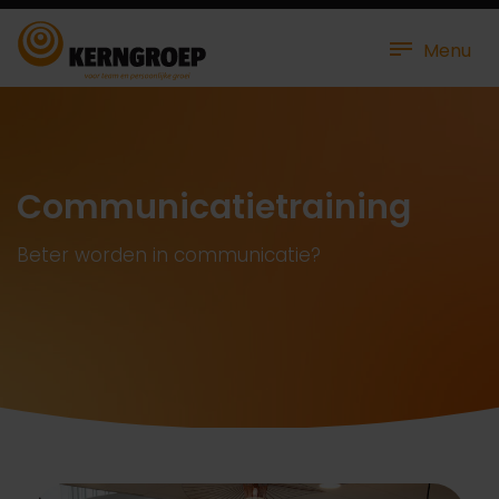
Menu
Communicatietraining
Beter worden in communicatie?