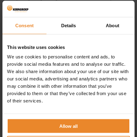
keus heeft. Zijn hang naar vrijheid en
zelfstandigheid vormen daarbij een wezenlijk
onderdeel. Het doel dient uitdagend te zijn.
Consent
Details
About
Wel moet van meet af aan duidelijk zijn wat
het bereiken van het doel hem oplevert.
This website uses cookies
I-stijl
: de grootste uitdaging voor de gele
We use cookies to personalise content and ads, to
gedragsstijl is afmaken waar hij aan
provide social media features and to analyse our traffic.
begonnen is. Hij laat zich makkelijk verleiden
We also share information about your use of our site with
weer een ander inspirerend doel op te
our social media, advertising and analytics partners who
may combine it with other information that you’ve
pakken, voordat het eerste doel bereikt is. Je
provided to them or that they’ve collected from your use
helpt hem door doelen in kleinere en
of their services.
overzichtelijke stappen te knippen. Zijn ietwat
chaotische natuur is in banen te leiden door
hem structuur te bieden, bijvoorbeeld in de
Allow all
vorm van het vastleggen van acties.