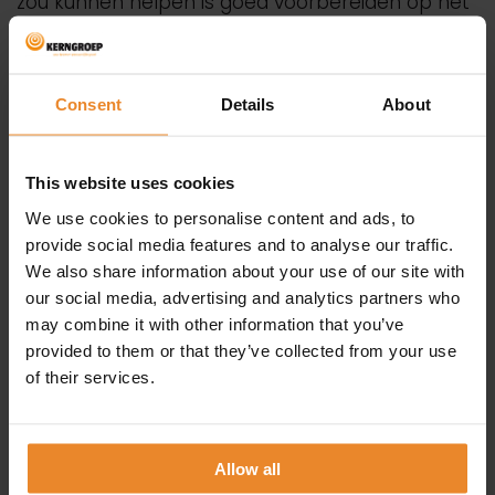
zou kunnen helpen is goed voorbereiden op het
overleg, alvast om input vragen, weten waar je
iets over in te brengen/te vragen hebt, het
voorbereiden van wat je wilt gaan zeggen en
Consent
Details
About
vragen. Tot zover passend bij je eigen stijl.
This website uses cookies
Daarnaast kan je in het overleg gemakkelijker
We use cookies to personalise content and ads, to
elementen uit die andere stijl laten zien door
provide social media features and to analyse our traffic.
bewust wat rechterop en naar voren te gaan
We also share information about your use of our site with
zitten. Een keer als eerste het woord te nemen,
our social media, advertising and analytics partners who
tussendoor vragen te stellen, etc. Dit zal nu
may combine it with other information that you’ve
provided to them or that they’ve collected from your use
gemakkelijker gaan omdat je jezelf wat
of their services.
zelfverzekerder kunt voelen door je goede
voorbereiding.
Vraag je niet af ‘welke kleur ben
Allow all