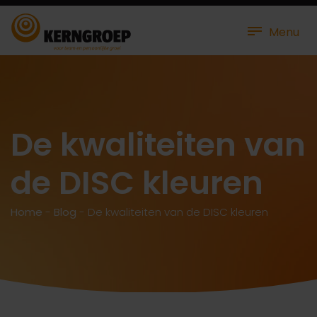
Menu
De kwaliteiten van
de DISC kleuren
Home
-
Blog
-
De kwaliteiten van de DISC kleuren