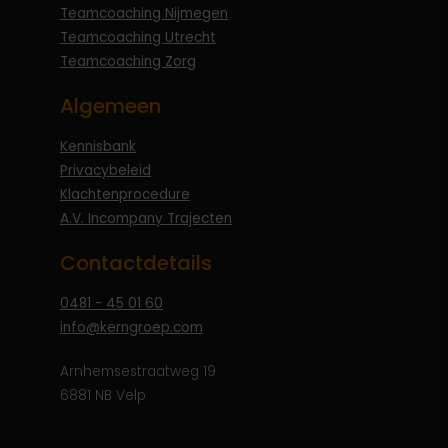
Teamcoaching Nijmegen
Teamcoaching Utrecht
Teamcoaching Zorg
Algemeen
Kennisbank
Privacybeleid
Klachtenprocedure
A.V. Incompany Trajecten
Contactdetails
0481 - 45 01 60
info@kerngroep.com
Arnhemsestraatweg 19
6881 NB Velp