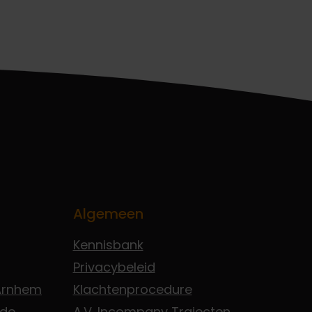
Algemeen
Kennisbank
Privacybeleid
 Arnhem
Klachtenprocedure
Ede
A.V. Incompany Trajecten