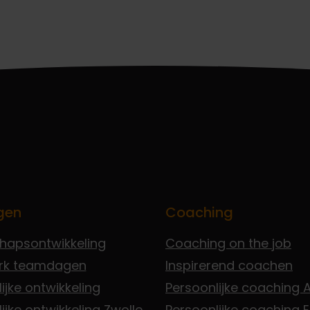
gen
Coaching
chapsontwikkeling
Coaching on the job
rk teamdagen
Inspirerend coachen
ijke ontwikkeling
Persoonlijke coaching
ijke ontwikkeling Zwolle
Persoonlijke coaching 