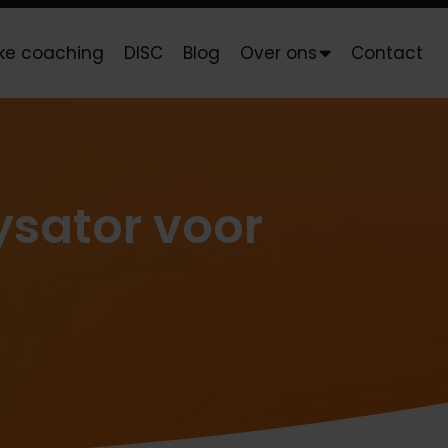
jke coaching
DISC
Blog
Over ons
Contact
lysator voor