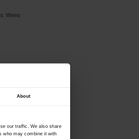
es. Wees
or te
 en wees de
About
 je relaties
se our traffic. We also share
lueren.
ers who may combine it with
 voor de