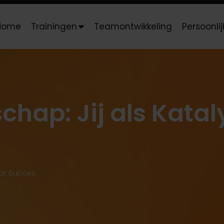
Home
Trainingen
Teamontwikkeling
Persoonli
schap: Jij als Kata
voor Succes