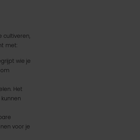
 cultiveren,
nt met:
grijpt wie je
t om
elen. Het
d kunnen
lbare
jnen voor je