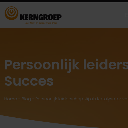
Persoonlijk leider
Succes
Home
-
Blog
-
Persoonlijk leiderschap: Jij als Katalysator 