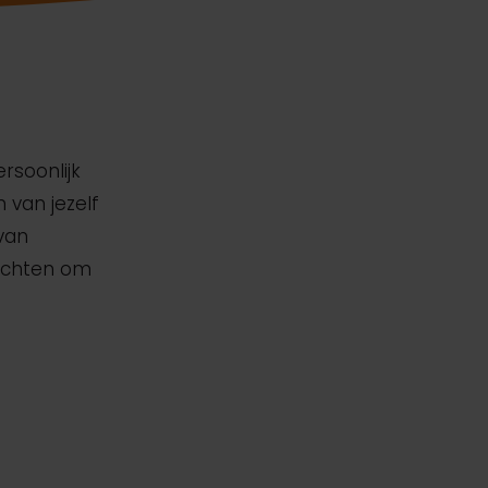
rsoonlijk
 van jezelf
 van
zichten om