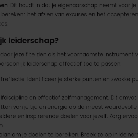
men
: Dit houdt in dat je eigenaarschap neemt voor je
et betekent het afzien van excuses en het acceptere
ces.
jk leiderschap?
 door jezelf te zien als het voornaamste instrument 
ersoonlijk leiderschap effectief toe te passen:
lfreflectie. Identificeer je sterke punten en zwakke p
elfdiscipline en effectief zelfmanagement. Dit omvat 
zetten van je tijd en energie op de meest waardevolle
heldere en inspirerende doelen voor jezelf. Zorg ervoo
n.
plan om je doelen te bereiken. Breek ze op in kleine