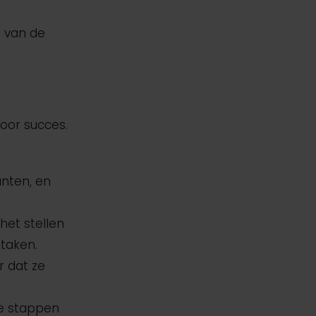
n van de
voor succes.
unten, en
het stellen
 taken.
r dat ze
re stappen