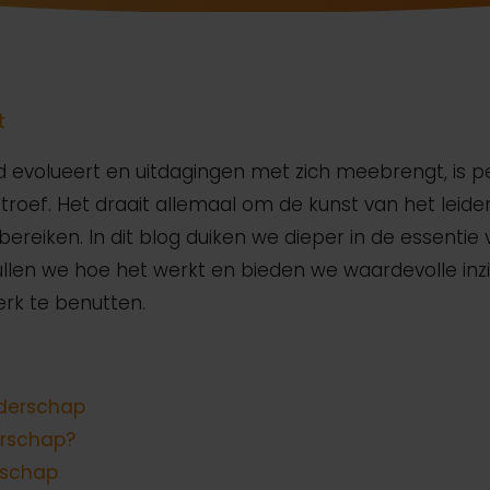
t
d evolueert en uitdagingen met zich meebrengt, is pe
roef. Het draait allemaal om de kunst van het leiden
bereiken. In dit blog duiken we dieper in de essentie
hullen we hoe het werkt en bieden we waardevolle in
erk te benutten.
iderschap
erschap?
erschap