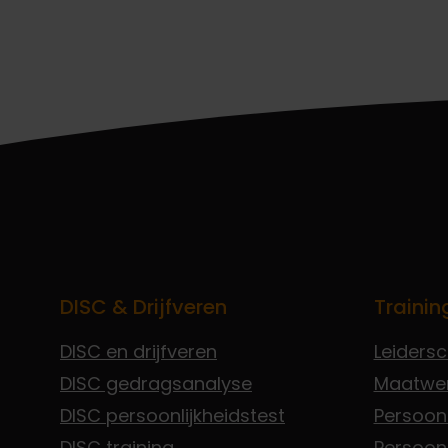
DISC & Drijfveren
Trainin
DISC en drijfveren
Leiders
DISC gedragsanalyse
Maatwe
DISC persoonlijkheidstest
Persoonl
DISC training
Persoonl